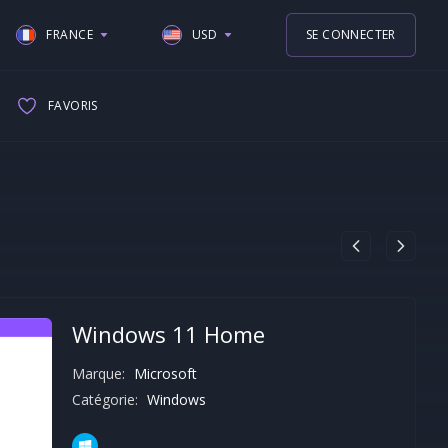
FRANCE
USD
SE CONNECTER
UNITED STATES
USD
FAVORIS
UNITED KINGDOM
EUR
SPAIN
GBP
ITALY
GERMAN
FRANCE
NETHERLAND
Windows 11 Home
CANADA
Marque:
Microsoft
Catégorie:
Windows