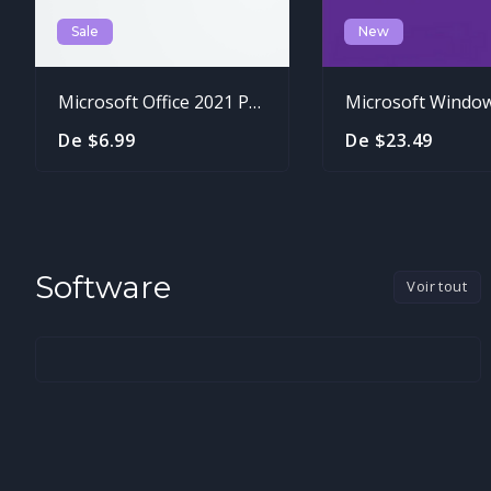
Sale
New
Microsoft Office 2021 Pro Plus Cd Keys
De $6.99
De $23.49
Software
Voir tout