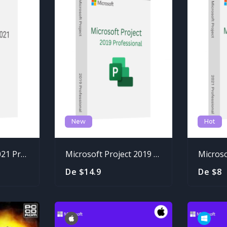
New
Hot
Microsoft Visio 2021 Professional
Microsoft Project 2019 Professional
De $14.9
De $8