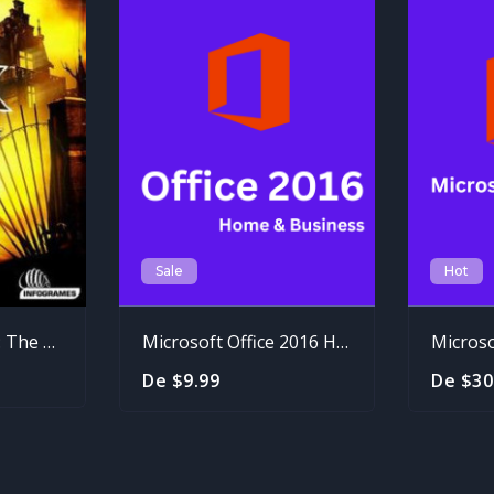
Sale
Hot
Alone in the Dark: The New Nightmare
Microsoft Office 2016 Home And Business
De $9.99
De $30