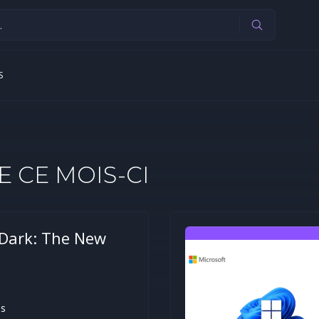
S
E CE MOIS-CI
 Dark: The New
s