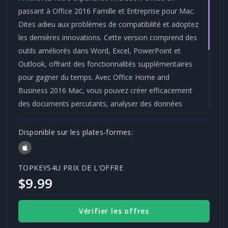
passant à Office 2016 Famille et Entreprise pour Mac.
Dites adieu aux problèmes de compatibilité et adoptez
les dernières innovations. Cette version comprend des
outils améliorés dans Word, Excel, PowerPoint et
Outlook, offrant des fonctionnalités supplémentaires
pour gagner du temps. Avec Office Home and
Business 2016 Mac, vous pouvez créer efficacement
des documents percutants, analyser des données
complexes, réaliser des présentations attrayantes et
gérer les courriels et les calendriers de manière
Disponible sur les plates-formes:
transparente. Obtenez une clé de produit authentique
dès aujourd'hui pour booster votre productivité et
TOPKEYS4U PRIX DE L'OFFRE
garder une longueur d'avance sur la concurrence.
$9.99
Marque :-
Catégorie :-
MICROSOFT
OFFICE
Vérifier les offres